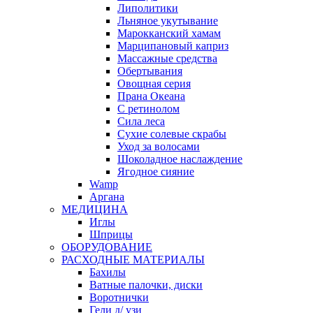
Липолитики
Льняное укутывание
Марокканский хамам
Марципановый каприз
Массажные средства
Обертывания
Овощная серия
Прана Океана
С ретинолом
Сила леса
Сухие солевые скрабы
Уход за волосами
Шоколадное наслаждение
Ягодное сияние
Wamp
Аргана
МЕДИЦИНА
Иглы
Шприцы
ОБОРУДОВАНИЕ
РАСХОДНЫЕ МАТЕРИАЛЫ
Бахилы
Ватные палочки, диски
Воротнички
Гели д/ узи