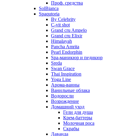
Проф. средства
SolBianca
Spaqutoria
By Celebrity
C-vit shot
Grand cru Ampelo
Grand сru Elixir
Himalayah
Pancha Amrita
Pearl Endorphin
Spa-маникюр и педикюр
Sreda
Swan Grace
Thai Inspiration
Yoga Line
Арома-ванны
Ванильные облака
Водоросли
Возрождение
Домашний уход
Гели для душа
Крем-баттеры
Молочная роса
Скрабы
Лаванда