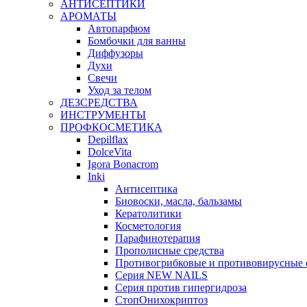
АНТИСЕПТИКИ
АРОМАТЫ
Автопарфюм
Бомбочки для ванны
Диффузоры
Духи
Свечи
Уход за телом
ДЕЗСРЕДСТВА
ИНСТРУМЕНТЫ
ПРОФКОСМЕТИКА
Depilflax
DolceVita
Igora Bonacrom
Inki
Антисептика
Биовоски, масла, бальзамы
Кератолитики
Косметология
Парафинотерапия
Прополисные средства
Противогрибковые и противовирусные 
Серия NEW NAILS
Серия против гипергидроза
СтопОнихокриптоз