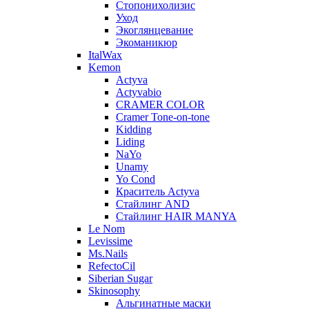
Стопонихолизис
Уход
Экоглянцевание
Экоманикюр
ItalWax
Kemon
Actyva
Actyvabio
CRAMER COLOR
Cramer Tone-on-tone
Kidding
Liding
NaYo
Unamy
Yo Cond
Краситель Actyva
Стайлинг AND
Стайлинг HAIR MANYA
Le Nom
Levissime
Ms.Nails
RefectoCil
Siberian Sugar
Skinosophy
Альгинатные маски