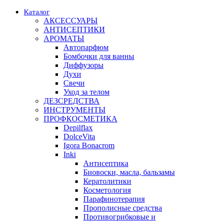
Каталог
АКСЕССУАРЫ
АНТИСЕПТИКИ
АРОМАТЫ
Автопарфюм
Бомбочки для ванны
Диффузоры
Духи
Свечи
Уход за телом
ДЕЗСРЕДСТВА
ИНСТРУМЕНТЫ
ПРОФКОСМЕТИКА
Depilflax
DolceVita
Igora Bonacrom
Inki
Антисептика
Биовоски, масла, бальзамы
Кератолитики
Косметология
Парафинотерапия
Прополисные средства
Противогрибковые и