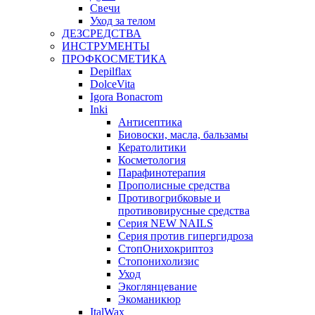
Свечи
Уход за телом
ДЕЗСРЕДСТВА
ИНСТРУМЕНТЫ
ПРОФКОСМЕТИКА
Depilflax
DolceVita
Igora Bonacrom
Inki
Антисептика
Биовоски, масла, бальзамы
Кератолитики
Косметология
Парафинотерапия
Прополисные средства
Противогрибковые и
противовирусные средства
Серия NEW NAILS
Серия против гипергидроза
СтопОнихокриптоз
Стопонихолизис
Уход
Экоглянцевание
Экоманикюр
ItalWax