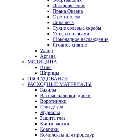
Овощная серия
Прана Океана
С ретинолом
Сила леса
Сухие солевые скрабы
Уход за волосами
Шоколадное наслаждение
Ягодное сияние
Wamp
Аргана
МЕДИЦИНА
Иглы
Шприцы
ОБОРУДОВАНИЕ
РАСХОДНЫЕ МАТЕРИАЛЫ
Бахилы
Ватные палочки, диски
Воротнички
Гели д/ узи
Журналы
Защита глаз
Кисти, миски
Коврики
Комплекты для процедур