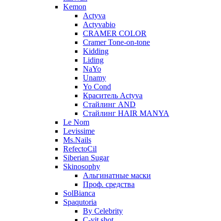
Kemon
Actyva
Actyvabio
CRAMER COLOR
Cramer Tone-on-tone
Kidding
Liding
NaYo
Unamy
Yo Cond
Краситель Actyva
Стайлинг AND
Стайлинг HAIR MANYA
Le Nom
Levissime
Ms.Nails
RefectoCil
Siberian Sugar
Skinosophy
Альгинатные маски
Проф. средства
SolBianca
Spaqutoria
By Celebrity
C-vit shot