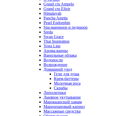
Grand cru Ampelo
Grand сru Elixir
Himalayah
Pancha Amrita
Pearl Endorphin
Spa-маникюр и педикюр
Sreda
Swan Grace
Thai Inspiration
Yoga Line
Арома-ванны
Ванильные облака
Водоросли
Возрождение
Домашний уход
Гели для душа
Крем-баттеры
Молочная роса
Скрабы
Липолитики
Льняное укутывание
Марокканский хамам
Марципановый каприз
Массажные средства
Обертывания