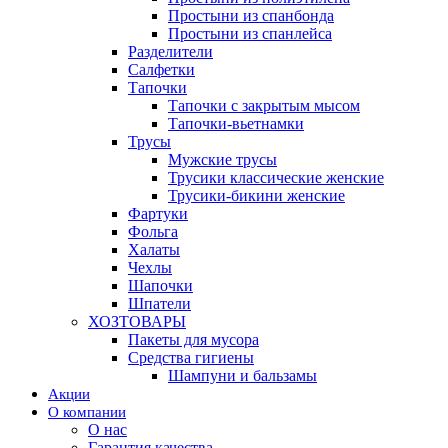
Простыни из спанбонда
Простыни из спанлейса
Разделители
Салфетки
Тапочки
Тапочки с закрытым мысом
Тапочки-вьетнамки
Трусы
Мужские трусы
Трусики классические женские
Трусики-бикини женские
Фартуки
Фольга
Халаты
Чехлы
Шапочки
Шпатели
ХОЗТОВАРЫ
Пакеты для мусора
Средства гигиены
Шампуни и бальзамы
Акции
О компании
О нас
Гарантия качества