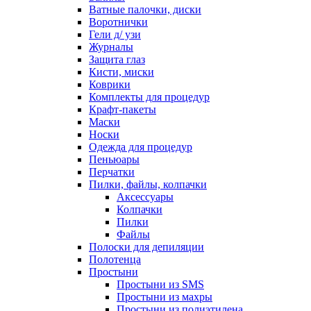
Ватные палочки, диски
Воротнички
Гели д/ узи
Журналы
Защита глаз
Кисти, миски
Коврики
Комплекты для процедур
Крафт-пакеты
Маски
Носки
Одежда для процедур
Пеньюары
Перчатки
Пилки, файлы, колпачки
Аксессуары
Колпачки
Пилки
Файлы
Полоски для депиляции
Полотенца
Простыни
Простыни из SMS
Простыни из махры
Простыни из полиэтилена