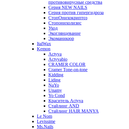
противовирусные средства
Серия NEW NAILS
Серия против гипергидроза
СтопОнихокриптоз
Стопонихолизис
Уход
Экоглянцевание
Экоманикюр
ItalWax
Kemon
Actyva
Actyvabio
CRAMER COLOR
Cramer Tone-on-tone
Kidding
Liding
NaYo
Unamy
Yo Cond
Краситель Actyva
Стайлинг AND
Стайлинг HAIR MANYA
Le Nom
Levissime
Ms.Nails