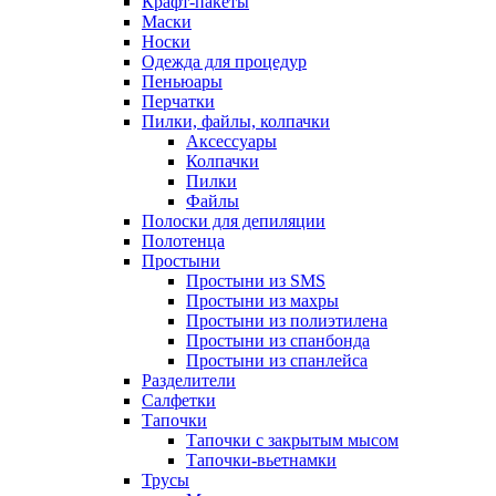
Крафт-пакеты
Маски
Носки
Одежда для процедур
Пеньюары
Перчатки
Пилки, файлы, колпачки
Аксессуары
Колпачки
Пилки
Файлы
Полоски для депиляции
Полотенца
Простыни
Простыни из SMS
Простыни из махры
Простыни из полиэтилена
Простыни из спанбонда
Простыни из спанлейса
Разделители
Салфетки
Тапочки
Тапочки с закрытым мысом
Тапочки-вьетнамки
Трусы