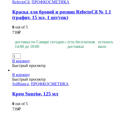
RefectoCil
,
ПРОФКОСМЕТИКА
Краска для бровей и ресниц RefectoCil № 1.1
(графит, 15 мл, 1 шт/упк)
0
out of 5
739
₽
доставка по Самаре сегодня с
есть бесплатная
осталось
14:00 до 18:00
доставка
i
мало
В корзину
Быстрый просмотр
В корзину
Быстрый просмотр
SolBianca
,
ПРОФКОСМЕТИКА
Крем Sunrise, 125 мл
0
out of 5
739
₽