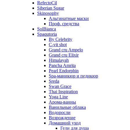
RefectoCil
Siberian Sugar
Skinosophy
Альгинатные маски
Проф. средства
SolBianca
Spaqutoria
By Celebrity
C-vit shot
Grand cru Ampelo
Grand сru Elixir
Himalayah
Pancha Amrita
Pearl Endorphin
Spa-маникюр и педикюр
Sreda
Swan Grace
Thai Inspiration
Yoga Line
Арома-ванны
Ванильные облака
Водоросли
Возрождение
Домашний уход
Гели для душа