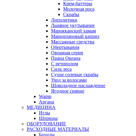
Крем-баттеры
Молочная роса
Скрабы
Липолитики
Льняное укутывание
Марокканский хамам
Марципановый каприз
Массажные средства
Обертывания
Овощная серия
Прана Океана
С ретинолом
Сила леса
Сухие солевые скрабы
Уход за волосами
Шоколадное наслаждение
Ягодное сияние
Wamp
Аргана
МЕДИЦИНА
Иглы
Шприцы
ОБОРУДОВАНИЕ
РАСХОДНЫЕ МАТЕРИАЛЫ
Бахилы