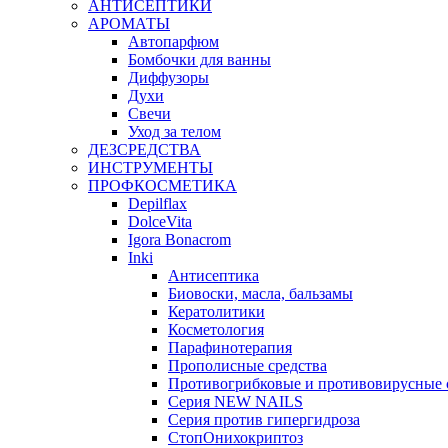
АНТИСЕПТИКИ
АРОМАТЫ
Автопарфюм
Бомбочки для ванны
Диффузоры
Духи
Свечи
Уход за телом
ДЕЗСРЕДСТВА
ИНСТРУМЕНТЫ
ПРОФКОСМЕТИКА
Depilflax
DolceVita
Igora Bonacrom
Inki
Антисептика
Биовоски, масла, бальзамы
Кератолитики
Косметология
Парафинотерапия
Прополисные средства
Противогрибковые и противовирусные 
Серия NEW NAILS
Серия против гипергидроза
СтопОнихокриптоз