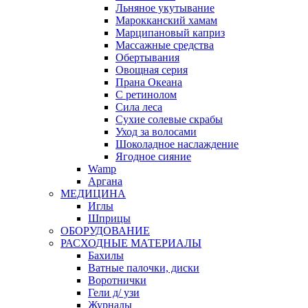
Льняное укутывание
Марокканский хамам
Марципановый каприз
Массажные средства
Обертывания
Овощная серия
Прана Океана
С ретинолом
Сила леса
Сухие солевые скрабы
Уход за волосами
Шоколадное наслаждение
Ягодное сияние
Wamp
Аргана
МЕДИЦИНА
Иглы
Шприцы
ОБОРУДОВАНИЕ
РАСХОДНЫЕ МАТЕРИАЛЫ
Бахилы
Ватные палочки, диски
Воротнички
Гели д/ узи
Журналы