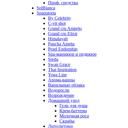
Проф. средства
SolBianca
Spaqutoria
By Celebrity
C-vit shot
Grand cru Ampelo
Grand сru Elixir
Himalayah
Pancha Amrita
Pearl Endorphin
Spa-маникюр и педикюр
Sreda
Swan Grace
Thai Inspiration
Yoga Line
Арома-ванны
Ванильные облака
Водоросли
Возрождение
Домашний уход
Гели для душа
Крем-баттеры
Молочная роса
Скрабы
Липолитики