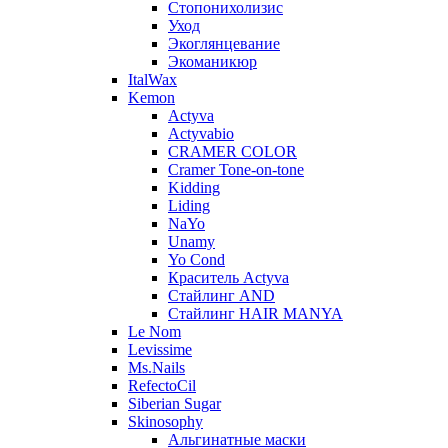
Стопонихолизис
Уход
Экоглянцевание
Экоманикюр
ItalWax
Kemon
Actyva
Actyvabio
CRAMER COLOR
Cramer Tone-on-tone
Kidding
Liding
NaYo
Unamy
Yo Cond
Краситель Actyva
Стайлинг AND
Стайлинг HAIR MANYA
Le Nom
Levissime
Ms.Nails
RefectoCil
Siberian Sugar
Skinosophy
Альгинатные маски