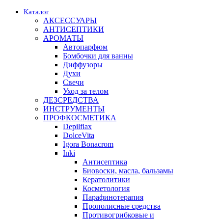
Каталог
АКСЕССУАРЫ
АНТИСЕПТИКИ
АРОМАТЫ
Автопарфюм
Бомбочки для ванны
Диффузоры
Духи
Свечи
Уход за телом
ДЕЗСРЕДСТВА
ИНСТРУМЕНТЫ
ПРОФКОСМЕТИКА
Depilflax
DolceVita
Igora Bonacrom
Inki
Антисептика
Биовоски, масла, бальзамы
Кератолитики
Косметология
Парафинотерапия
Прополисные средства
Противогрибковые и