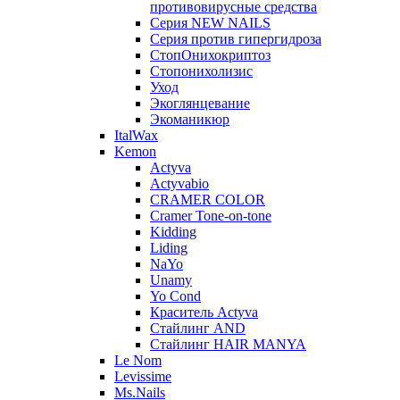
противовирусные средства
Серия NEW NAILS
Серия против гипергидроза
СтопОнихокриптоз
Стопонихолизис
Уход
Экоглянцевание
Экоманикюр
ItalWax
Kemon
Actyva
Actyvabio
CRAMER COLOR
Cramer Tone-on-tone
Kidding
Liding
NaYo
Unamy
Yo Cond
Краситель Actyva
Стайлинг AND
Стайлинг HAIR MANYA
Le Nom
Levissime
Ms.Nails