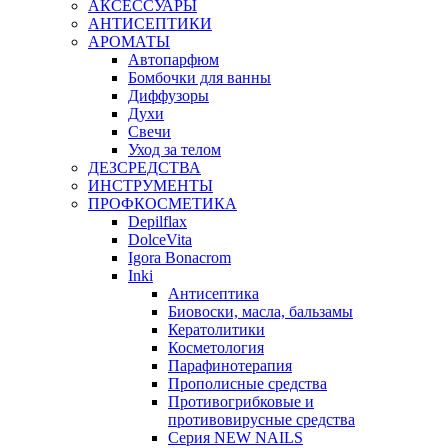
АКСЕССУАРЫ
АНТИСЕПТИКИ
АРОМАТЫ
Автопарфюм
Бомбочки для ванны
Диффузоры
Духи
Свечи
Уход за телом
ДЕЗСРЕДСТВА
ИНСТРУМЕНТЫ
ПРОФКОСМЕТИКА
Depilflax
DolceVita
Igora Bonacrom
Inki
Антисептика
Биовоски, масла, бальзамы
Кератолитики
Косметология
Парафинотерапия
Прополисные средства
Противогрибковые и
противовирусные средства
Серия NEW NAILS