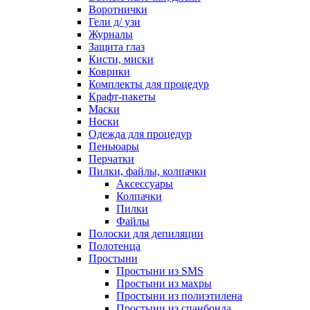
Воротнички
Гели д/ узи
Журналы
Защита глаз
Кисти, миски
Коврики
Комплекты для процедур
Крафт-пакеты
Маски
Носки
Одежда для процедур
Пеньюары
Перчатки
Пилки, файлы, колпачки
Аксессуары
Колпачки
Пилки
Файлы
Полоски для депиляции
Полотенца
Простыни
Простыни из SMS
Простыни из махры
Простыни из полиэтилена
Простыни из спанбонда