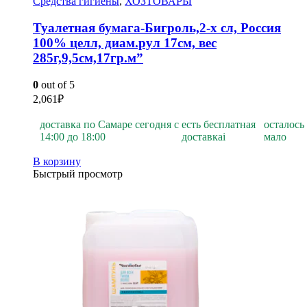
Средства гигиены
,
ХОЗТОВАРЫ
Туалетная бумага-Бигроль,2-х сл, Россия
100% целл, диам.рул 17см, вес
285г,9,5см,17гр.м”
0
out of 5
2,061
₽
доставка по Самаре сегодня с
есть бесплатная
осталось
14:00 до 18:00
доставка
i
мало
В корзину
Быстрый просмотр