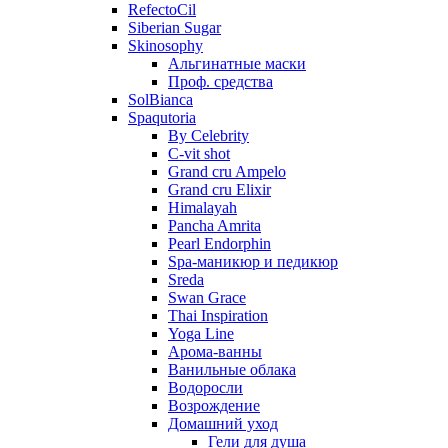
RefectoCil
Siberian Sugar
Skinosophy
Альгинатные маски
Проф. средства
SolBianca
Spaqutoria
By Celebrity
C-vit shot
Grand cru Ampelo
Grand сru Elixir
Himalayah
Pancha Amrita
Pearl Endorphin
Spa-маникюр и педикюр
Sreda
Swan Grace
Thai Inspiration
Yoga Line
Арома-ванны
Ванильные облака
Водоросли
Возрождение
Домашний уход
Гели для душа