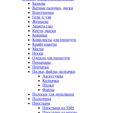
Бахилы
Ватные палочки, диски
Воротнички
Гели д/ узи
Журналы
Защита глаз
Кисти, миски
Коврики
Комплекты для процедур
Крафт-пакеты
Маски
Носки
Одежда для процедур
Пеньюары
Перчатки
Пилки, файлы, колпачки
Аксессуары
Колпачки
Пилки
Файлы
Полоски для депиляции
Полотенца
Простыни
Простыни из SMS
Простыни из махры