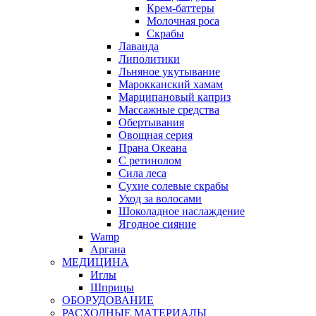
Крем-баттеры
Молочная роса
Скрабы
Лаванда
Липолитики
Льняное укутывание
Марокканский хамам
Марципановый каприз
Массажные средства
Обертывания
Овощная серия
Прана Океана
С ретинолом
Сила леса
Сухие солевые скрабы
Уход за волосами
Шоколадное наслаждение
Ягодное сияние
Wamp
Аргана
МЕДИЦИНА
Иглы
Шприцы
ОБОРУДОВАНИЕ
РАСХОДНЫЕ МАТЕРИАЛЫ