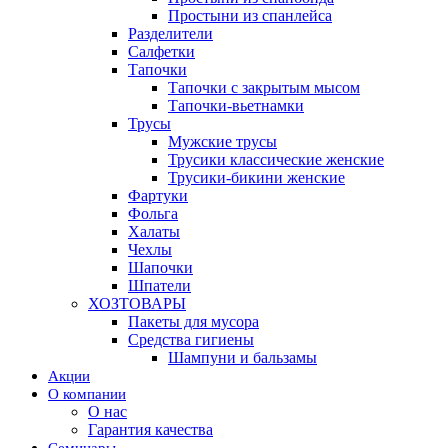
Простыни из спанлейса
Разделители
Салфетки
Тапочки
Тапочки с закрытым мысом
Тапочки-вьетнамки
Трусы
Мужские трусы
Трусики классические женские
Трусики-бикини женские
Фартуки
Фольга
Халаты
Чехлы
Шапочки
Шпатели
ХОЗТОВАРЫ
Пакеты для мусора
Средства гигиены
Шампуни и бальзамы
Акции
О компании
О нас
Гарантия качества