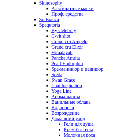
Skinosophy
Альгинатные маски
Проф. средства
SolBianca
Spaqutoria
By Celebrity
C-vit shot
Grand cru Ampelo
Grand сru Elixir
Himalayah
Pancha Amrita
Pearl Endorphin
Spa-маникюр и педикюр
Sreda
Swan Grace
Thai Inspiration
Yoga Line
Арома-ванны
Ванильные облака
Водоросли
Возрождение
Домашний уход
Гели для душа
Крем-баттеры
Молочная роса