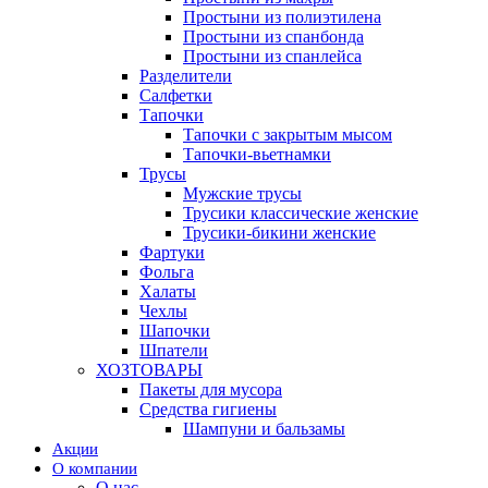
Простыни из полиэтилена
Простыни из спанбонда
Простыни из спанлейса
Разделители
Салфетки
Тапочки
Тапочки с закрытым мысом
Тапочки-вьетнамки
Трусы
Мужские трусы
Трусики классические женские
Трусики-бикини женские
Фартуки
Фольга
Халаты
Чехлы
Шапочки
Шпатели
ХОЗТОВАРЫ
Пакеты для мусора
Средства гигиены
Шампуни и бальзамы
Акции
О компании
О нас