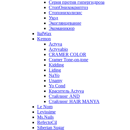
Серия против гипергидроза
СтопОнихокриптоз
Стопонихолизис
Уход
Экоглянцевание
Экоманикюр
ItalWax
Kemon
Actyva
Actyvabio
CRAMER COLOR
Cramer Tone-on-tone
Kidding
Liding
NaYo
Unamy
Yo Cond
Краситель Actyva
Стайлинг AND
Стайлинг HAIR MANYA
Le Nom
Levissime
Ms.Nails
RefectoCil
Siberian Sugar