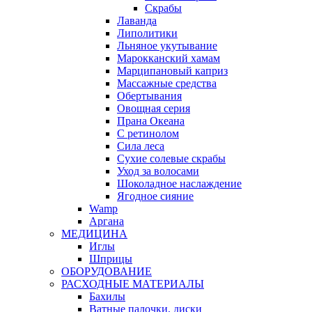
Скрабы
Лаванда
Липолитики
Льняное укутывание
Марокканский хамам
Марципановый каприз
Массажные средства
Обертывания
Овощная серия
Прана Океана
С ретинолом
Сила леса
Сухие солевые скрабы
Уход за волосами
Шоколадное наслаждение
Ягодное сияние
Wamp
Аргана
МЕДИЦИНА
Иглы
Шприцы
ОБОРУДОВАНИЕ
РАСХОДНЫЕ МАТЕРИАЛЫ
Бахилы
Ватные палочки, диски