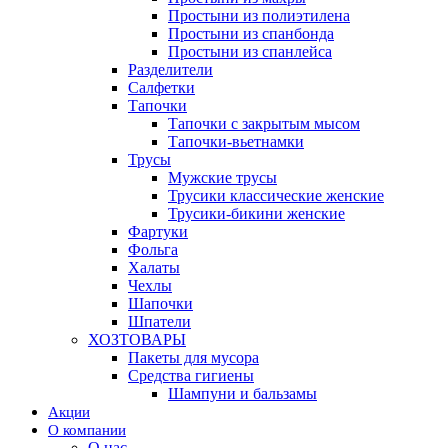
Простыни из полиэтилена
Простыни из спанбонда
Простыни из спанлейса
Разделители
Салфетки
Тапочки
Тапочки с закрытым мысом
Тапочки-вьетнамки
Трусы
Мужские трусы
Трусики классические женские
Трусики-бикини женские
Фартуки
Фольга
Халаты
Чехлы
Шапочки
Шпатели
ХОЗТОВАРЫ
Пакеты для мусора
Средства гигиены
Шампуни и бальзамы
Акции
О компании
О нас