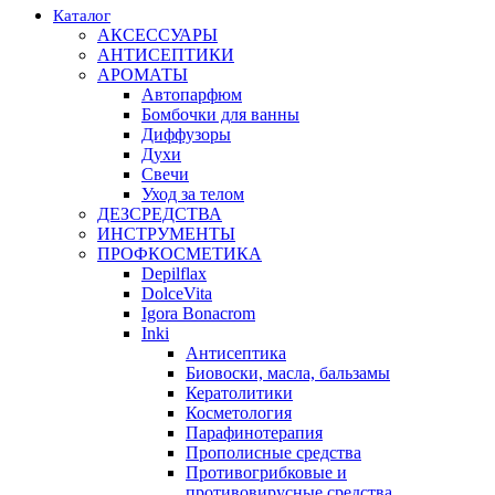
Каталог
АКСЕССУАРЫ
АНТИСЕПТИКИ
АРОМАТЫ
Автопарфюм
Бомбочки для ванны
Диффузоры
Духи
Свечи
Уход за телом
ДЕЗСРЕДСТВА
ИНСТРУМЕНТЫ
ПРОФКОСМЕТИКА
Depilflax
DolceVita
Igora Bonacrom
Inki
Антисептика
Биовоски, масла, бальзамы
Кератолитики
Косметология
Парафинотерапия
Прополисные средства
Противогрибковые и
противовирусные средства