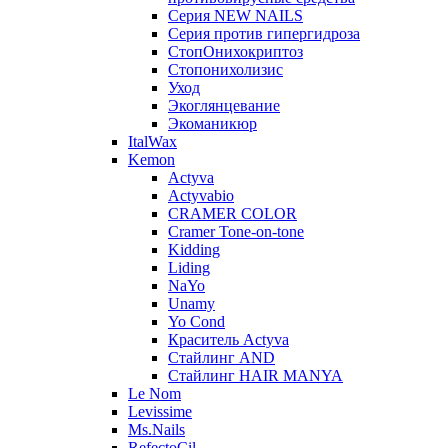
Серия NEW NAILS
Серия против гипергидроза
СтопОнихокриптоз
Стопонихолизис
Уход
Экоглянцевание
Экоманикюр
ItalWax
Kemon
Actyva
Actyvabio
CRAMER COLOR
Cramer Tone-on-tone
Kidding
Liding
NaYo
Unamy
Yo Cond
Краситель Actyva
Стайлинг AND
Стайлинг HAIR MANYA
Le Nom
Levissime
Ms.Nails
RefectoCil