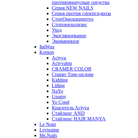
противовирусные средства
Серия NEW NAILS
Серия против гипергидроза
СтопОнихокриптоз
Стопонихолизис
Уход
Экоглянцевание
Экоманикюр
ItalWax
Kemon
Actyva
Actyvabio
CRAMER COLOR
Cramer Tone-on-tone
Kidding
Liding
NaYo
Unamy
Yo Cond
Краситель Actyva
Стайлинг AND
Стайлинг HAIR MANYA
Le Nom
Levissime
Ms.Nails