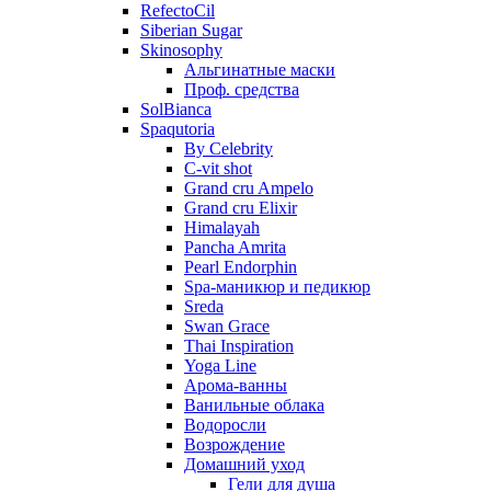
RefectoCil
Siberian Sugar
Skinosophy
Альгинатные маски
Проф. средства
SolBianca
Spaqutoria
By Celebrity
C-vit shot
Grand cru Ampelo
Grand сru Elixir
Himalayah
Pancha Amrita
Pearl Endorphin
Spa-маникюр и педикюр
Sreda
Swan Grace
Thai Inspiration
Yoga Line
Арома-ванны
Ванильные облака
Водоросли
Возрождение
Домашний уход
Гели для душа