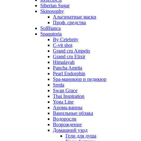
Siberian Sugar
Skinosophy
Альгинатные маски
Проф. средства
SolBianca
Spaqutoria
By Celebrity
C-vit shot
Grand cru Ampelo
Grand сru Elixir
Himalayah
Pancha Amrita
Pearl Endorphin
Spa-маникюр и педикюр
Sreda
Swan Grace
Thai Inspiration
Yoga Line
Арома-ванны
Ванильные облака
Водоросли
Возрождение
Домашний уход
Гели для душа