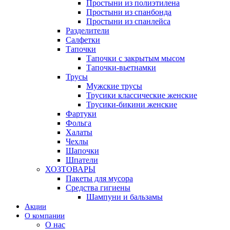
Простыни из полиэтилена
Простыни из спанбонда
Простыни из спанлейса
Разделители
Салфетки
Тапочки
Тапочки с закрытым мысом
Тапочки-вьетнамки
Трусы
Мужские трусы
Трусики классические женские
Трусики-бикини женские
Фартуки
Фольга
Халаты
Чехлы
Шапочки
Шпатели
ХОЗТОВАРЫ
Пакеты для мусора
Средства гигиены
Шампуни и бальзамы
Акции
О компании
О нас