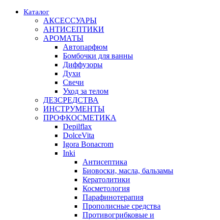
Каталог
АКСЕССУАРЫ
АНТИСЕПТИКИ
АРОМАТЫ
Автопарфюм
Бомбочки для ванны
Диффузоры
Духи
Свечи
Уход за телом
ДЕЗСРЕДСТВА
ИНСТРУМЕНТЫ
ПРОФКОСМЕТИКА
Depilflax
DolceVita
Igora Bonacrom
Inki
Антисептика
Биовоски, масла, бальзамы
Кератолитики
Косметология
Парафинотерапия
Прополисные средства
Противогрибковые и