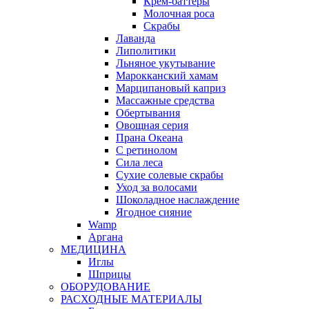
Крем-баттеры
Молочная роса
Скрабы
Лаванда
Липолитики
Льняное укутывание
Марокканский хамам
Марципановый каприз
Массажные средства
Обертывания
Овощная серия
Прана Океана
С ретинолом
Сила леса
Сухие солевые скрабы
Уход за волосами
Шоколадное наслаждение
Ягодное сияние
Wamp
Аргана
МЕДИЦИНА
Иглы
Шприцы
ОБОРУДОВАНИЕ
РАСХОДНЫЕ МАТЕРИАЛЫ