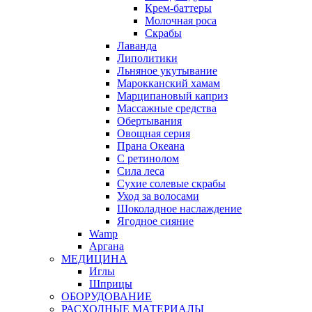
Крем-баттеры
Молочная роса
Скрабы
Лаванда
Липолитики
Льняное укутывание
Марокканский хамам
Марципановый каприз
Массажные средства
Обертывания
Овощная серия
Прана Океана
С ретинолом
Сила леса
Сухие солевые скрабы
Уход за волосами
Шоколадное наслаждение
Ягодное сияние
Wamp
Аргана
МЕДИЦИНА
Иглы
Шприцы
ОБОРУДОВАНИЕ
РАСХОДНЫЕ МАТЕРИАЛЫ