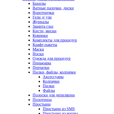
Бахилы
Ватные палочки, диски
Воротнички
Гели д/ узи
Журналы
Защита глаз
Кисти, миски
Коврики
Комплекты для процедур
Крафт-пакеты
Маски
Носки
Одежда для процедур
Пеньюары
Перчатки
Пилки, файлы, колпачки
Аксессуары
Колпачки
Пилки
Файлы
Полоски для депиляции
Полотенца
Простыни
Простыни из SMS
Простыни из махры