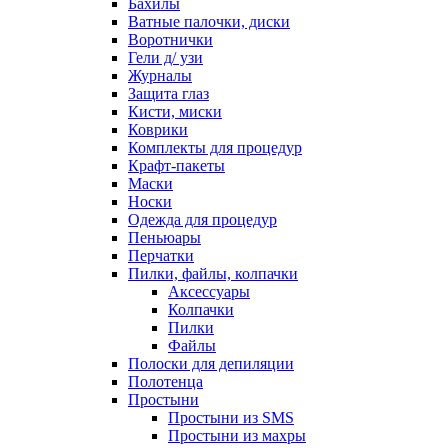
Бахилы
Ватные палочки, диски
Воротнички
Гели д/ узи
Журналы
Защита глаз
Кисти, миски
Коврики
Комплекты для процедур
Крафт-пакеты
Маски
Носки
Одежда для процедур
Пеньюары
Перчатки
Пилки, файлы, колпачки
Аксессуары
Колпачки
Пилки
Файлы
Полоски для депиляции
Полотенца
Простыни
Простыни из SMS
Простыни из махры