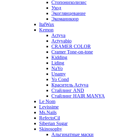
Стопонихолизис
Уход
Экоглянцевание
Экоманикюр
ItalWax
Kemon
Actyva
Actyvabio
CRAMER COLOR
Cramer Tone-on-tone
Kidding
Liding
NaYo
Unamy
Yo Cond
Краситель Actyva
Стайлинг AND
Стайлинг HAIR MANYA
Le Nom
Levissime
Ms.Nails
RefectoCil
Siberian Sugar
Skinosophy
Альгинатные маски