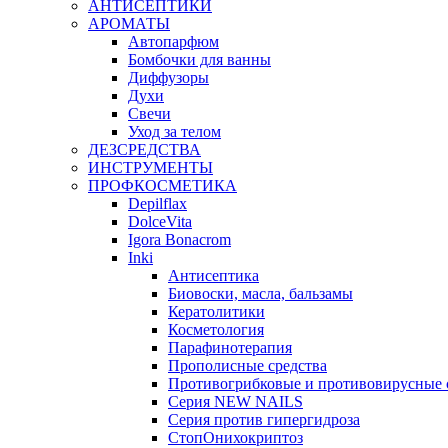
АНТИСЕПТИКИ
АРОМАТЫ
Автопарфюм
Бомбочки для ванны
Диффузоры
Духи
Свечи
Уход за телом
ДЕЗСРЕДСТВА
ИНСТРУМЕНТЫ
ПРОФКОСМЕТИКА
Depilflax
DolceVita
Igora Bonacrom
Inki
Антисептика
Биовоски, масла, бальзамы
Кератолитики
Косметология
Парафинотерапия
Прополисные средства
Противогрибковые и противовирусные 
Серия NEW NAILS
Серия против гипергидроза
СтопОнихокриптоз