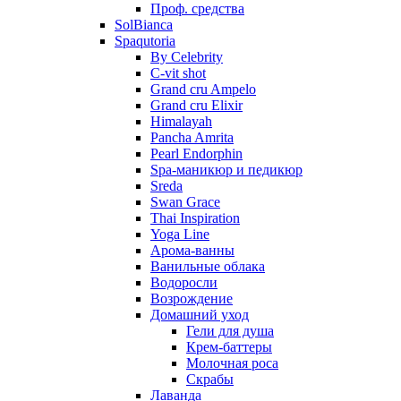
Проф. средства
SolBianca
Spaqutoria
By Celebrity
C-vit shot
Grand cru Ampelo
Grand сru Elixir
Himalayah
Pancha Amrita
Pearl Endorphin
Spa-маникюр и педикюр
Sreda
Swan Grace
Thai Inspiration
Yoga Line
Арома-ванны
Ванильные облака
Водоросли
Возрождение
Домашний уход
Гели для душа
Крем-баттеры
Молочная роса
Скрабы
Лаванда