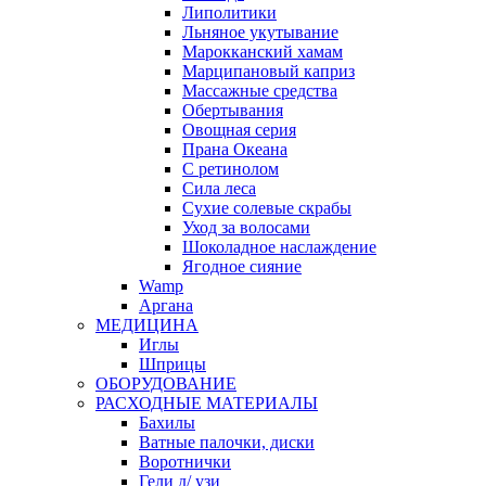
Липолитики
Льняное укутывание
Марокканский хамам
Марципановый каприз
Массажные средства
Обертывания
Овощная серия
Прана Океана
С ретинолом
Сила леса
Сухие солевые скрабы
Уход за волосами
Шоколадное наслаждение
Ягодное сияние
Wamp
Аргана
МЕДИЦИНА
Иглы
Шприцы
ОБОРУДОВАНИЕ
РАСХОДНЫЕ МАТЕРИАЛЫ
Бахилы
Ватные палочки, диски
Воротнички
Гели д/ узи