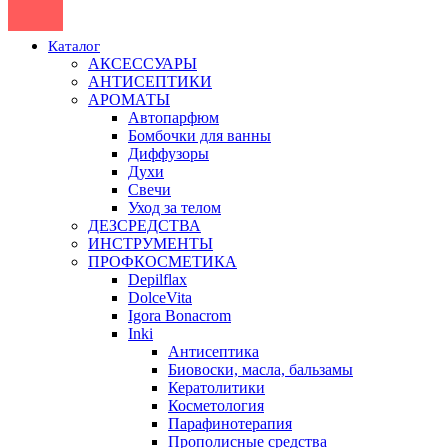
Каталог
АКСЕССУАРЫ
АНТИСЕПТИКИ
АРОМАТЫ
Автопарфюм
Бомбочки для ванны
Диффузоры
Духи
Свечи
Уход за телом
ДЕЗСРЕДСТВА
ИНСТРУМЕНТЫ
ПРОФКОСМЕТИКА
Depilflax
DolceVita
Igora Bonacrom
Inki
Антисептика
Биовоски, масла, бальзамы
Кератолитики
Косметология
Парафинотерапия
Прополисные средства