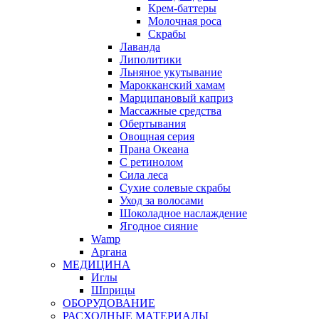
Крем-баттеры
Молочная роса
Скрабы
Лаванда
Липолитики
Льняное укутывание
Марокканский хамам
Марципановый каприз
Массажные средства
Обертывания
Овощная серия
Прана Океана
С ретинолом
Сила леса
Сухие солевые скрабы
Уход за волосами
Шоколадное наслаждение
Ягодное сияние
Wamp
Аргана
МЕДИЦИНА
Иглы
Шприцы
ОБОРУДОВАНИЕ
РАСХОДНЫЕ МАТЕРИАЛЫ