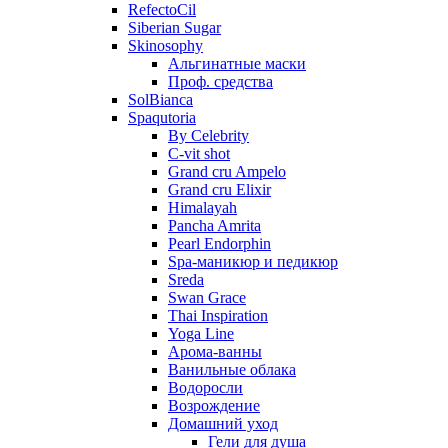
RefectoCil
Siberian Sugar
Skinosophy
Альгинатные маски
Проф. средства
SolBianca
Spaqutoria
By Celebrity
C-vit shot
Grand cru Ampelo
Grand сru Elixir
Himalayah
Pancha Amrita
Pearl Endorphin
Spa-маникюр и педикюр
Sreda
Swan Grace
Thai Inspiration
Yoga Line
Арома-ванны
Ванильные облака
Водоросли
Возрождение
Домашний уход
Гели для душа