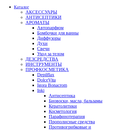
Каталог
АКСЕССУАРЫ
АНТИСЕПТИКИ
АРОМАТЫ
Автопарфюм
Бомбочки для ванны
Диффузоры
Духи
Свечи
Уход за телом
ДЕЗСРЕДСТВА
ИНСТРУМЕНТЫ
ПРОФКОСМЕТИКА
Depilflax
DolceVita
Igora Bonacrom
Inki
Антисептика
Биовоски, масла, бальзамы
Кератолитики
Косметология
Парафинотерапия
Прополисные средства
Противогрибковые и