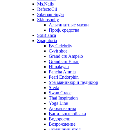
Ms.Nails
RefectoCil
Siberian Sugar
Skinosophy
Альгинатные маски
Проф. средства
SolBianca
Spaqutoria
By Celebrity
C-vit shot
Grand cru Ampelo
Grand сru Elixir
Himalayah
Pancha Amrita
Pearl Endorphin
Spa-маникюр и педикюр
Sreda
Swan Grace
Thai Inspiration
Yoga Line
Арома-ванны
Ванильные облака
Водоросли
Возрождение
Домашний уход