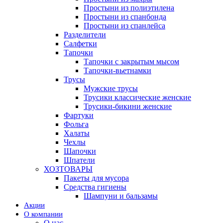
Простыни из полиэтилена
Простыни из спанбонда
Простыни из спанлейса
Разделители
Салфетки
Тапочки
Тапочки с закрытым мысом
Тапочки-вьетнамки
Трусы
Мужские трусы
Трусики классические женские
Трусики-бикини женские
Фартуки
Фольга
Халаты
Чехлы
Шапочки
Шпатели
ХОЗТОВАРЫ
Пакеты для мусора
Средства гигиены
Шампуни и бальзамы
Акции
О компании
О нас