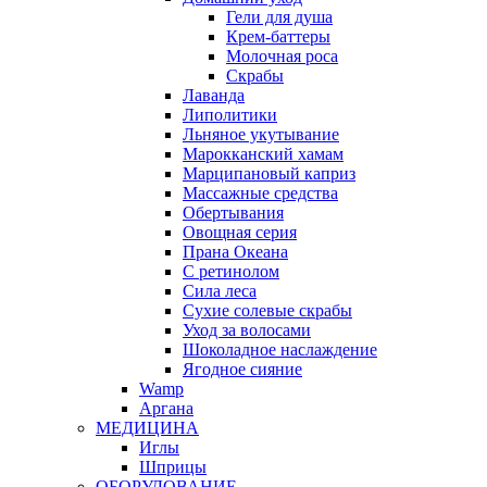
Гели для душа
Крем-баттеры
Молочная роса
Скрабы
Лаванда
Липолитики
Льняное укутывание
Марокканский хамам
Марципановый каприз
Массажные средства
Обертывания
Овощная серия
Прана Океана
С ретинолом
Сила леса
Сухие солевые скрабы
Уход за волосами
Шоколадное наслаждение
Ягодное сияние
Wamp
Аргана
МЕДИЦИНА
Иглы
Шприцы
ОБОРУДОВАНИЕ