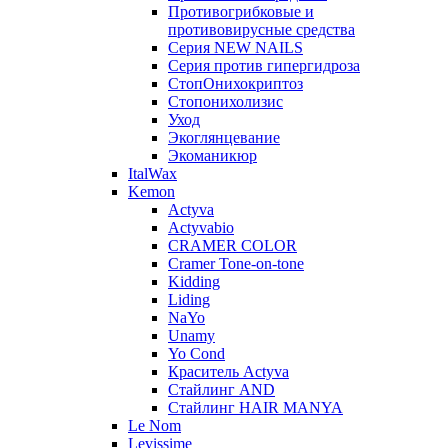
Противогрибковые и
противовирусные средства
Серия NEW NAILS
Серия против гипергидроза
СтопОнихокриптоз
Стопонихолизис
Уход
Экоглянцевание
Экоманикюр
ItalWax
Kemon
Actyva
Actyvabio
CRAMER COLOR
Cramer Tone-on-tone
Kidding
Liding
NaYo
Unamy
Yo Cond
Краситель Actyva
Стайлинг AND
Стайлинг HAIR MANYA
Le Nom
Levissime