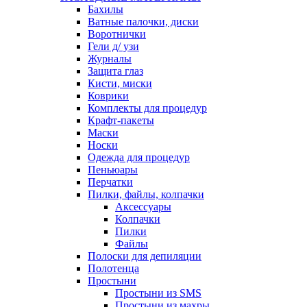
Бахилы
Ватные палочки, диски
Воротнички
Гели д/ узи
Журналы
Защита глаз
Кисти, миски
Коврики
Комплекты для процедур
Крафт-пакеты
Маски
Носки
Одежда для процедур
Пеньюары
Перчатки
Пилки, файлы, колпачки
Аксессуары
Колпачки
Пилки
Файлы
Полоски для депиляции
Полотенца
Простыни
Простыни из SMS
Простыни из махры