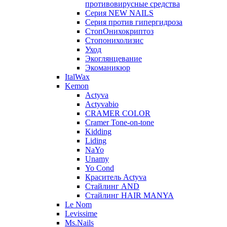
противовирусные средства
Серия NEW NAILS
Серия против гипергидроза
СтопОнихокриптоз
Стопонихолизис
Уход
Экоглянцевание
Экоманикюр
ItalWax
Kemon
Actyva
Actyvabio
CRAMER COLOR
Cramer Tone-on-tone
Kidding
Liding
NaYo
Unamy
Yo Cond
Краситель Actyva
Стайлинг AND
Стайлинг HAIR MANYA
Le Nom
Levissime
Ms.Nails