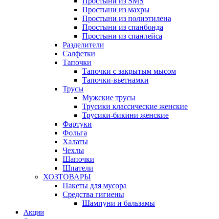
Простыни из SMS
Простыни из махры
Простыни из полиэтилена
Простыни из спанбонда
Простыни из спанлейса
Разделители
Салфетки
Тапочки
Тапочки с закрытым мысом
Тапочки-вьетнамки
Трусы
Мужские трусы
Трусики классические женские
Трусики-бикини женские
Фартуки
Фольга
Халаты
Чехлы
Шапочки
Шпатели
ХОЗТОВАРЫ
Пакеты для мусора
Средства гигиены
Шампуни и бальзамы
Акции