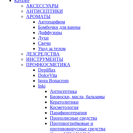
Каталог
АКСЕССУАРЫ
АНТИСЕПТИКИ
АРОМАТЫ
Автопарфюм
Бомбочки для ванны
Диффузоры
Духи
Свечи
Уход за телом
ДЕЗСРЕДСТВА
ИНСТРУМЕНТЫ
ПРОФКОСМЕТИКА
Depilflax
DolceVita
Igora Bonacrom
Inki
Антисептика
Биовоски, масла, бальзамы
Кератолитики
Косметология
Парафинотерапия
Прополисные средства
Противогрибковые и
противовирусные средства