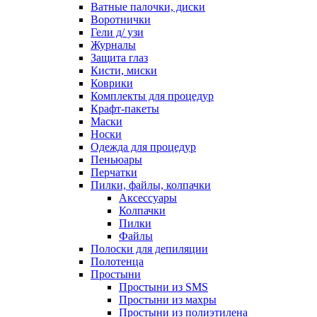
Ватные палочки, диски
Воротнички
Гели д/ узи
Журналы
Защита глаз
Кисти, миски
Коврики
Комплекты для процедур
Крафт-пакеты
Маски
Носки
Одежда для процедур
Пеньюары
Перчатки
Пилки, файлы, колпачки
Аксессуары
Колпачки
Пилки
Файлы
Полоски для депиляции
Полотенца
Простыни
Простыни из SMS
Простыни из махры
Простыни из полиэтилена