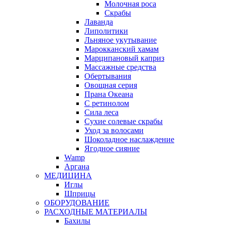
Молочная роса
Скрабы
Лаванда
Липолитики
Льняное укутывание
Марокканский хамам
Марципановый каприз
Массажные средства
Обертывания
Овощная серия
Прана Океана
С ретинолом
Сила леса
Сухие солевые скрабы
Уход за волосами
Шоколадное наслаждение
Ягодное сияние
Wamp
Аргана
МЕДИЦИНА
Иглы
Шприцы
ОБОРУДОВАНИЕ
РАСХОДНЫЕ МАТЕРИАЛЫ
Бахилы