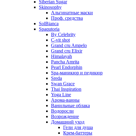
Siberian Sugar
Skinosophy
Альгинатные маски
Проф. средства
SolBianca
Spaqutoria
By Celebrity
C-vit shot
Grand cru Ampelo
Grand сru Elixir
Himalayah
Pancha Amrita
Pearl Endorphin
Spa-маникюр и педикюр
Sreda
Swan Grace
Thai Inspiration
Yoga Line
Арома-ванны
Ванильные облака
Водоросли
Возрождение
Домашний уход
Гели для душа
Крем-баттеры