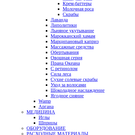
Крем-баттеры
Молочная роса
Скрабы
Лаванда
Липолитики
Льняное укутывание
Марокканский хамам
Марципановый каприз
Массажные средства
Обертывания
Овощная серия
Прана Океана
С ретинолом
Сила леса
Сухие солевые скрабы
Уход за волосами
Шоколадное наслаждение
Ягодное сияние
Wamp
Аргана
МЕДИЦИНА
Иглы
Шприцы
ОБОРУДОВАНИЕ
РАСХОДНЫЕ МАТЕРИАЛЫ