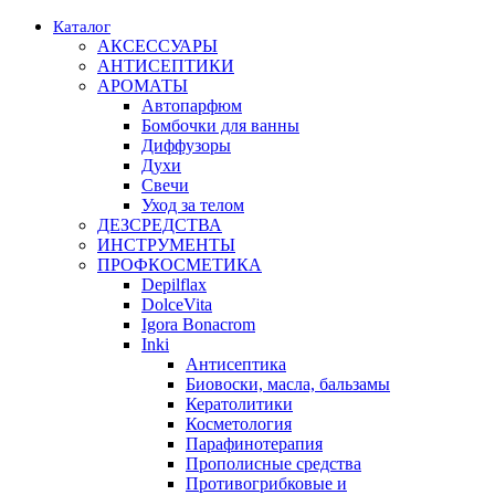
Каталог
АКСЕССУАРЫ
АНТИСЕПТИКИ
АРОМАТЫ
Автопарфюм
Бомбочки для ванны
Диффузоры
Духи
Свечи
Уход за телом
ДЕЗСРЕДСТВА
ИНСТРУМЕНТЫ
ПРОФКОСМЕТИКА
Depilflax
DolceVita
Igora Bonacrom
Inki
Антисептика
Биовоски, масла, бальзамы
Кератолитики
Косметология
Парафинотерапия
Прополисные средства
Противогрибковые и