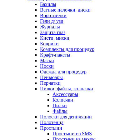
Бахилы
Ватные палочки, диски
Воротнички
Гели д/ узи
Журналы
Защита глаз
Кисти, миски
Коврики
Комплекты для процедур
Крафт-пакеты
Маски
Носки
Одежда для процедур
Пеньюары
Перчатки
Пилки, файлы, колпачки
Аксессуары
Колпачки
Пилки
Файлы
Полоски для депиляции
Полотенца
Простыни
Простыни из SMS
Простыни из махры