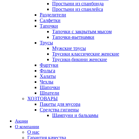
Простыни из спанбонда
Простыни из спанлейса
Разделители
Салфетки
Тапочки
Тапочки с закрытым мысом
Тапочки-вьетнамки
Трусы
Мужские трусы
Трусики классические женские
Трусики-бикини женские
Фартуки
Фольга
Халаты
Чехлы
Шапочки
Шпатели
ХОЗТОВАРЫ
Пакеты для мусора
Средства гигиены
Шампуни и бальзамы
Акции
О компании
О нас
Гарантия качества