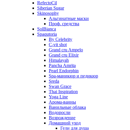
RefectoCil
Siberian Sugar
Skinosophy
Альгинатные маски
Проф. средства
SolBianca
Spaqutoria
By Celebrity
C-vit shot
Grand cru Ampelo
Grand сru Elixir
Himalayah
Pancha Amrita
Pearl Endorphin
Spa-маникюр и педикюр
Sreda
Swan Grace
Thai Inspiration
Yoga Line
Арома-ванны
Ванильные облака
Водоросли
Возрождение
Домашний уход
Гели для душа