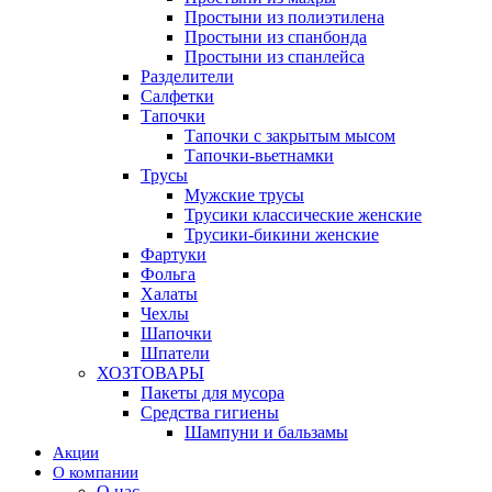
Простыни из полиэтилена
Простыни из спанбонда
Простыни из спанлейса
Разделители
Салфетки
Тапочки
Тапочки с закрытым мысом
Тапочки-вьетнамки
Трусы
Мужские трусы
Трусики классические женские
Трусики-бикини женские
Фартуки
Фольга
Халаты
Чехлы
Шапочки
Шпатели
ХОЗТОВАРЫ
Пакеты для мусора
Средства гигиены
Шампуни и бальзамы
Акции
О компании
О нас