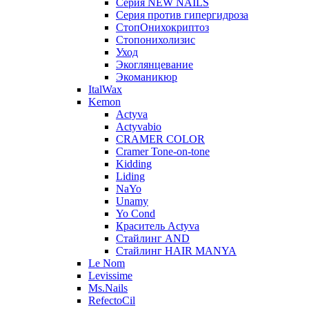
Серия NEW NAILS
Серия против гипергидроза
СтопОнихокриптоз
Стопонихолизис
Уход
Экоглянцевание
Экоманикюр
ItalWax
Kemon
Actyva
Actyvabio
CRAMER COLOR
Cramer Tone-on-tone
Kidding
Liding
NaYo
Unamy
Yo Cond
Краситель Actyva
Стайлинг AND
Стайлинг HAIR MANYA
Le Nom
Levissime
Ms.Nails
RefectoCil