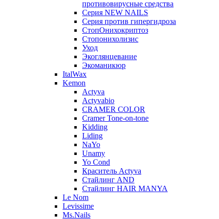
противовирусные средства
Серия NEW NAILS
Серия против гипергидроза
СтопОнихокриптоз
Стопонихолизис
Уход
Экоглянцевание
Экоманикюр
ItalWax
Kemon
Actyva
Actyvabio
CRAMER COLOR
Cramer Tone-on-tone
Kidding
Liding
NaYo
Unamy
Yo Cond
Краситель Actyva
Стайлинг AND
Стайлинг HAIR MANYA
Le Nom
Levissime
Ms.Nails