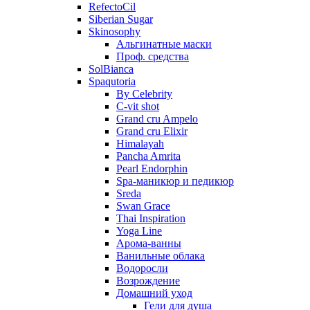
RefectoCil
Siberian Sugar
Skinosophy
Альгинатные маски
Проф. средства
SolBianca
Spaqutoria
By Celebrity
C-vit shot
Grand cru Ampelo
Grand сru Elixir
Himalayah
Pancha Amrita
Pearl Endorphin
Spa-маникюр и педикюр
Sreda
Swan Grace
Thai Inspiration
Yoga Line
Арома-ванны
Ванильные облака
Водоросли
Возрождение
Домашний уход
Гели для душа