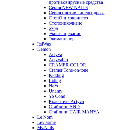
противовирусные средства
Серия NEW NAILS
Серия против гипергидроза
СтопОнихокриптоз
Стопонихолизис
Уход
Экоглянцевание
Экоманикюр
ItalWax
Kemon
Actyva
Actyvabio
CRAMER COLOR
Cramer Tone-on-tone
Kidding
Liding
NaYo
Unamy
Yo Cond
Краситель Actyva
Стайлинг AND
Стайлинг HAIR MANYA
Le Nom
Levissime
Ms.Nails