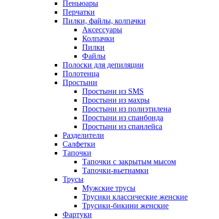
Пеньюары
Перчатки
Пилки, файлы, колпачки
Аксессуары
Колпачки
Пилки
Файлы
Полоски для депиляции
Полотенца
Простыни
Простыни из SMS
Простыни из махры
Простыни из полиэтилена
Простыни из спанбонда
Простыни из спанлейса
Разделители
Салфетки
Тапочки
Тапочки с закрытым мысом
Тапочки-вьетнамки
Трусы
Мужские трусы
Трусики классические женские
Трусики-бикини женские
Фартуки