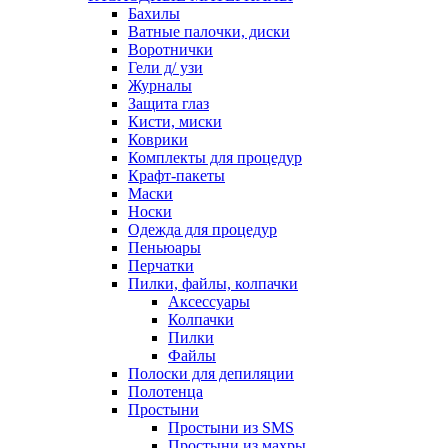
Бахилы
Ватные палочки, диски
Воротнички
Гели д/ узи
Журналы
Защита глаз
Кисти, миски
Коврики
Комплекты для процедур
Крафт-пакеты
Маски
Носки
Одежда для процедур
Пеньюары
Перчатки
Пилки, файлы, колпачки
Аксессуары
Колпачки
Пилки
Файлы
Полоски для депиляции
Полотенца
Простыни
Простыни из SMS
Простыни из махры