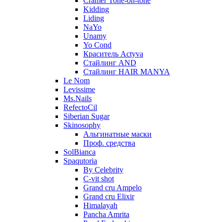
Cramer Tone-on-tone
Kidding
Liding
NaYo
Unamy
Yo Cond
Краситель Actyva
Стайлинг AND
Стайлинг HAIR MANYA
Le Nom
Levissime
Ms.Nails
RefectoCil
Siberian Sugar
Skinosophy
Альгинатные маски
Проф. средства
SolBianca
Spaqutoria
By Celebrity
C-vit shot
Grand cru Ampelo
Grand сru Elixir
Himalayah
Pancha Amrita