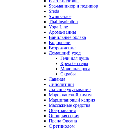
Pearl Endorphin
Spa-маникюр и педикюр
Sreda
Swan Grace
Thai Inspiration
Yoga Line
Арома-ванны
Ванильные облака
Водоросли
Возрождение
Домашний уход
Гели для душа
Крем-баттеры
Молочная роса
Скрабы
Лаванда
Липолитики
Льняное укутывание
Марокканский хамам
Марципановый каприз
Массажные средства
Обертывания
Овощная серия
Прана Океана
С ретинолом