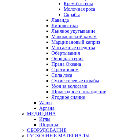
Крем-баттеры
Молочная роса
Скрабы
Лаванда
Липолитики
Льняное укутывание
Марокканский хамам
Марципановый каприз
Массажные средства
Обертывания
Овощная серия
Прана Океана
С ретинолом
Сила леса
Сухие солевые скрабы
Уход за волосами
Шоколадное наслаждение
Ягодное сияние
Wamp
Аргана
МЕДИЦИНА
Иглы
Шприцы
ОБОРУДОВАНИЕ
РАСХОДНЫЕ МАТЕРИАЛЫ