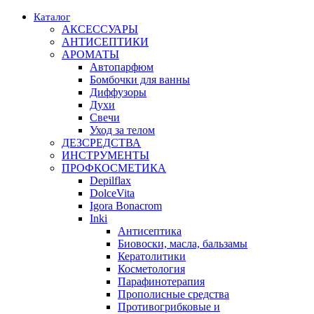
Каталог
АКСЕССУАРЫ
АНТИСЕПТИКИ
АРОМАТЫ
Автопарфюм
Бомбочки для ванны
Диффузоры
Духи
Свечи
Уход за телом
ДЕЗСРЕДСТВА
ИНСТРУМЕНТЫ
ПРОФКОСМЕТИКА
Depilflax
DolceVita
Igora Bonacrom
Inki
Антисептика
Биовоски, масла, бальзамы
Кератолитики
Косметология
Парафинотерапия
Прополисные средства
Противогрибковые и