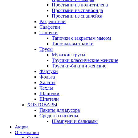
Простыни из полиэтилена
Простыни из спанбонда
Простыни из спанлейса
Разделители
Салфетки
Тапочки
Тапочки с закрытым мысом
Тапочки-вьетнамки
Трусы
Мужские трусы
Трусики классические женские
Трусики-бикини женские
Фартуки
Фольга
Халаты
Чехлы
Шапочки
Шпатели
ХОЗТОВАРЫ
Пакеты для мусора
Средства гигиены
Шампуни и бальзамы
Акции
О компании
О нас