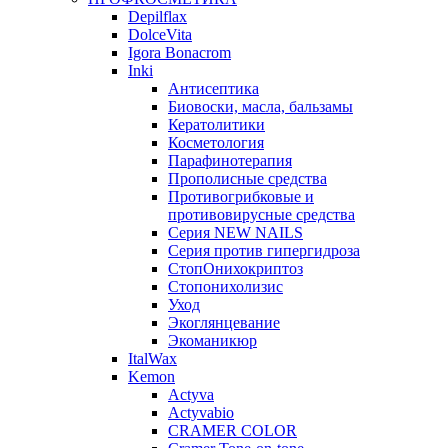
Depilflax
DolceVita
Igora Bonacrom
Inki
Антисептика
Биовоски, масла, бальзамы
Кератолитики
Косметология
Парафинотерапия
Прополисные средства
Противогрибковые и
противовирусные средства
Серия NEW NAILS
Серия против гипергидроза
СтопОнихокриптоз
Стопонихолизис
Уход
Экоглянцевание
Экоманикюр
ItalWax
Kemon
Actyva
Actyvabio
CRAMER COLOR