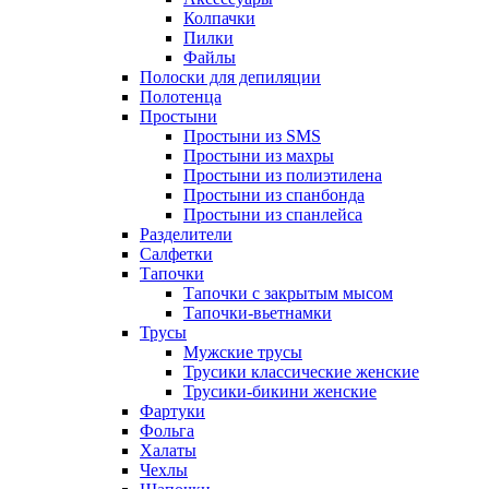
Колпачки
Пилки
Файлы
Полоски для депиляции
Полотенца
Простыни
Простыни из SMS
Простыни из махры
Простыни из полиэтилена
Простыни из спанбонда
Простыни из спанлейса
Разделители
Салфетки
Тапочки
Тапочки с закрытым мысом
Тапочки-вьетнамки
Трусы
Мужские трусы
Трусики классические женские
Трусики-бикини женские
Фартуки
Фольга
Халаты
Чехлы