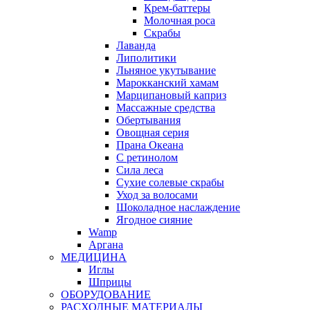
Крем-баттеры
Молочная роса
Скрабы
Лаванда
Липолитики
Льняное укутывание
Марокканский хамам
Марципановый каприз
Массажные средства
Обертывания
Овощная серия
Прана Океана
С ретинолом
Сила леса
Сухие солевые скрабы
Уход за волосами
Шоколадное наслаждение
Ягодное сияние
Wamp
Аргана
МЕДИЦИНА
Иглы
Шприцы
ОБОРУДОВАНИЕ
РАСХОДНЫЕ МАТЕРИАЛЫ