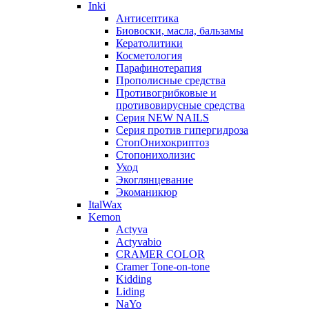
Inki
Антисептика
Биовоски, масла, бальзамы
Кератолитики
Косметология
Парафинотерапия
Прополисные средства
Противогрибковые и
противовирусные средства
Серия NEW NAILS
Серия против гипергидроза
СтопОнихокриптоз
Стопонихолизис
Уход
Экоглянцевание
Экоманикюр
ItalWax
Kemon
Actyva
Actyvabio
CRAMER COLOR
Cramer Tone-on-tone
Kidding
Liding
NaYo