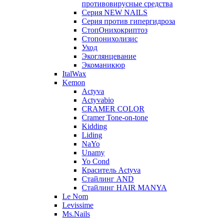
противовирусные средства
Серия NEW NAILS
Серия против гипергидроза
СтопОнихокриптоз
Стопонихолизис
Уход
Экоглянцевание
Экоманикюр
ItalWax
Kemon
Actyva
Actyvabio
CRAMER COLOR
Cramer Tone-on-tone
Kidding
Liding
NaYo
Unamy
Yo Cond
Краситель Actyva
Стайлинг AND
Стайлинг HAIR MANYA
Le Nom
Levissime
Ms.Nails