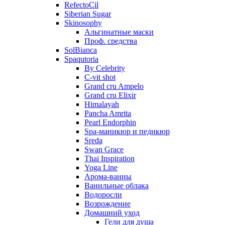
RefectoCil
Siberian Sugar
Skinosophy
Альгинатные маски
Проф. средства
SolBianca
Spaqutoria
By Celebrity
C-vit shot
Grand cru Ampelo
Grand сru Elixir
Himalayah
Pancha Amrita
Pearl Endorphin
Spa-маникюр и педикюр
Sreda
Swan Grace
Thai Inspiration
Yoga Line
Арома-ванны
Ванильные облака
Водоросли
Возрождение
Домашний уход
Гели для душа