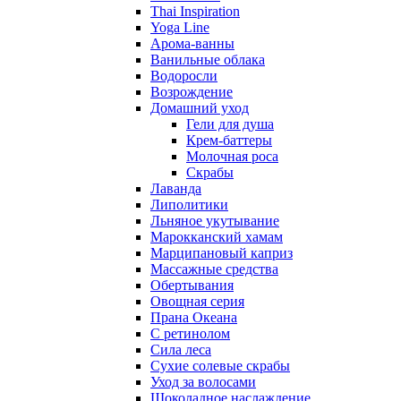
Thai Inspiration
Yoga Line
Арома-ванны
Ванильные облака
Водоросли
Возрождение
Домашний уход
Гели для душа
Крем-баттеры
Молочная роса
Скрабы
Лаванда
Липолитики
Льняное укутывание
Марокканский хамам
Марципановый каприз
Массажные средства
Обертывания
Овощная серия
Прана Океана
С ретинолом
Сила леса
Сухие солевые скрабы
Уход за волосами
Шоколадное наслаждение