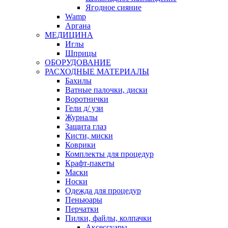
Ягодное сияние
Wamp
Аргана
МЕДИЦИНА
Иглы
Шприцы
ОБОРУДОВАНИЕ
РАСХОДНЫЕ МАТЕРИАЛЫ
Бахилы
Ватные палочки, диски
Воротнички
Гели д/ узи
Журналы
Защита глаз
Кисти, миски
Коврики
Комплекты для процедур
Крафт-пакеты
Маски
Носки
Одежда для процедур
Пеньюары
Перчатки
Пилки, файлы, колпачки
Аксессуары