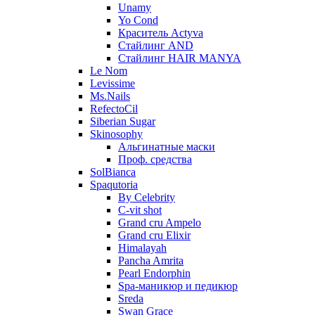
Unamy
Yo Cond
Краситель Actyva
Стайлинг AND
Стайлинг HAIR MANYA
Le Nom
Levissime
Ms.Nails
RefectoCil
Siberian Sugar
Skinosophy
Альгинатные маски
Проф. средства
SolBianca
Spaqutoria
By Celebrity
C-vit shot
Grand cru Ampelo
Grand сru Elixir
Himalayah
Pancha Amrita
Pearl Endorphin
Spa-маникюр и педикюр
Sreda
Swan Grace