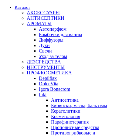
Каталог
АКСЕССУАРЫ
АНТИСЕПТИКИ
АРОМАТЫ
Автопарфюм
Бомбочки для ванны
Диффузоры
Духи
Свечи
Уход за телом
ДЕЗСРЕДСТВА
ИНСТРУМЕНТЫ
ПРОФКОСМЕТИКА
Depilflax
DolceVita
Igora Bonacrom
Inki
Антисептика
Биовоски, масла, бальзамы
Кератолитики
Косметология
Парафинотерапия
Прополисные средства
Противогрибковые и