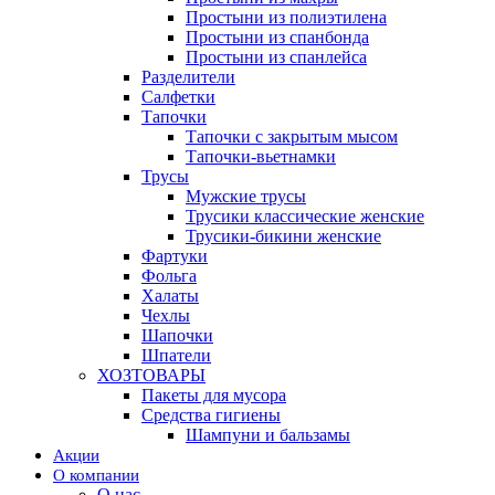
Простыни из полиэтилена
Простыни из спанбонда
Простыни из спанлейса
Разделители
Салфетки
Тапочки
Тапочки с закрытым мысом
Тапочки-вьетнамки
Трусы
Мужские трусы
Трусики классические женские
Трусики-бикини женские
Фартуки
Фольга
Халаты
Чехлы
Шапочки
Шпатели
ХОЗТОВАРЫ
Пакеты для мусора
Средства гигиены
Шампуни и бальзамы
Акции
О компании
О нас