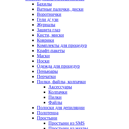
Бахилы
Ватные палочки, диски
Воротнички
Гели д/ узи
Журналы
Защита глаз
Кисти, миски
Коврики
Комплекты для процедур
Крафт-пакеты
Маски
Носки
Одежда для процедур
Пеньюары
Перчатки
Пилки, файлы, колпачки
Аксессуары
Колпачки
Пилки
Файлы
Полоски для депиляции
Полотенца
Простыни
Простыни из SMS
Простыни из махры